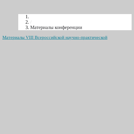
/
Материалы конференции
Материалы VIII Всероссийской научно-практической
конференции «ДОБЫЧА, ПОДГОТОВКА, ТРАНСПОРТ НЕФТИ
И ГАЗА» размещены со стр. 673, содержание — со стр. 814.
Сборник тезисов докладов симпозиума Иерархические
материалы 2019_
Сборник тезисов докладов VIII Всерос научно-пр конф
ДОБЫЧА,ПОДГОТОВКА,ТРАНСПОРТ НЕФТИ И ГАЗА 2019s_
Спонсорам
Карта сайта
Архив
Контактная информация